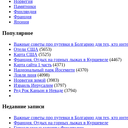
Норвегия
Памятники
Финляндия
Франция
Япония
Популярное
Важные советы про путевки в Болгарию для тех, кто инт
Отели США
(5653)
Карта США
(5525)
Франция. Отдых на горных лыжах в Куршевеле
(4467)
Карта сайта 1 часть
(4371)
Национальный парк Йосемити
(4370)
Ловля линя
(4098)
Норвегия зимой
(3983)
Израиль Иерусалим
(3797)
Ред Рок Каньон в Неваде
(3794)
Недавние записи
Важные советы про путевки в Болгарию для тех, кто инт
Франция. Отдых на горных лыжах в Куршевеле
Горнолыжные курорты Финляндии