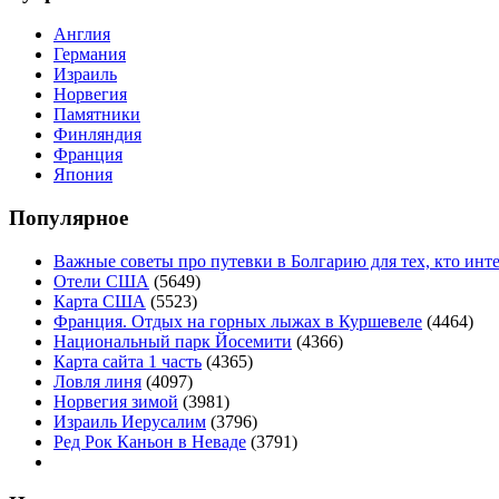
Англия
Германия
Израиль
Норвегия
Памятники
Финляндия
Франция
Япония
Популярное
Важные советы про путевки в Болгарию для тех, кто инт
Отели США
(5649)
Карта США
(5523)
Франция. Отдых на горных лыжах в Куршевеле
(4464)
Национальный парк Йосемити
(4366)
Карта сайта 1 часть
(4365)
Ловля линя
(4097)
Норвегия зимой
(3981)
Израиль Иерусалим
(3796)
Ред Рок Каньон в Неваде
(3791)